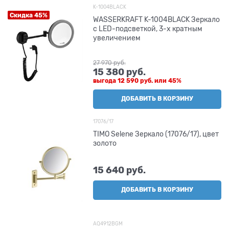
K-1004BLACK
Скидка 45%
WASSERKRAFT K-1004BLACK Зеркало
с LED-подсветкой, 3-х кратным
увеличением
27 970
 руб.
15 380
 руб.
выгода
12 590 руб.
или
45%
ДОБАВИТЬ В КОРЗИНУ
17076/17
TIMO Selene Зеркало (17076/17), цвет
золото
15 640
 руб.
ДОБАВИТЬ В КОРЗИНУ
AQ4912BGM