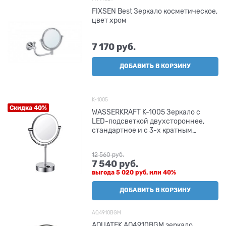
FIXSEN Best Зеркало косметическое,
цвет хром
7 170
 руб.
ДОБАВИТЬ В КОРЗИНУ
K-1005
Скидка 40%
WASSERKRAFT K-1005 Зеркало с
LED-подсветкой двухстороннее,
стандартное и с 3-х кратным
увеличением
12 560
 руб.
7 540
 руб.
выгода
5 020 руб.
или
40%
ДОБАВИТЬ В КОРЗИНУ
AQ4910BGM
AQUATEK AQ4910BGM зеркало