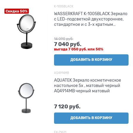
K-1005BLACK
Скидка 50%
WASSERKRAFT K-1005BLACK Зеркало
с LED-подсветкой двухстороннее,
стандартное и с 3-х кратным
увеличением
14 090
 руб.
7 040
 руб.
выгода
7 050 руб.
или
50%
ДОБАВИТЬ В КОРЗИНУ
AQ4914MB
AQUATEK Зеркало косметическое
настольное 5х , матовый черный
AQ4914MB черный матовый
7 120
 руб.
ДОБАВИТЬ В КОРЗИНУ
FX-71621