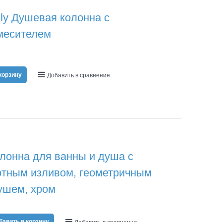
y Душевая колонна с
месителем
корзину
Добавить в сравнение
онна для ванны и душа с
отным изливом, геометричным
ушем, хром
бавить в корзину