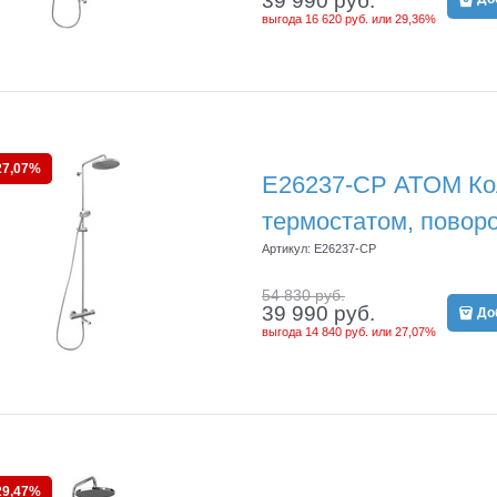
39 990
 руб.
выгода
16 620 руб.
или
29,36%
27,07%
E26237-CP ATOM Кол
термостатом, повор
Артикул:
E26237-CP
54 830
 руб.
39 990
 руб.
До
выгода
14 840 руб.
или
27,07%
29,47%