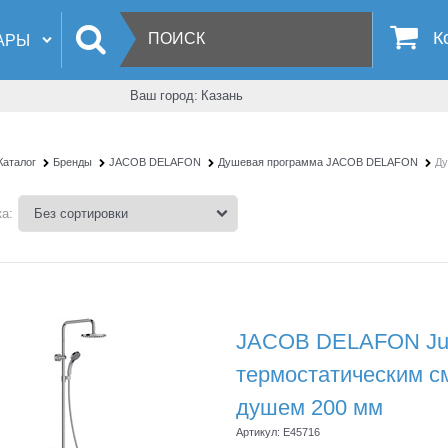
К
Ваш город:
Казань
Каталог
Бренды
JACOB DELAFON
Душевая программа JACOB DELAFON
Д
а:
JACOB DELAFON Jul
термостатическим с
душем 200 мм
Артикул:
E45716