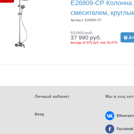
E26809-CP Колонна
смесителем, круглы
Артикул:
E26809-CP
53 860
 руб.
37 990
 руб.
До
выгода
15 870 руб.
или
29,47%
Личный кабинет
Мы в соц сет
Вход
ВКонтакт
Facebook