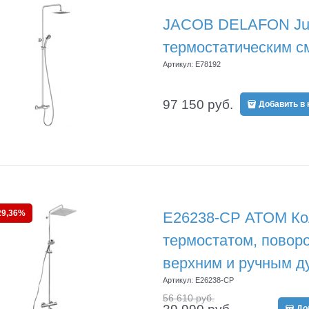
JACOB DELAFON Jul
термостатическим с
Артикул:
E78192
97 150
 руб.
Добавить в 
29,36%
E26238-CP ATOM Кол
термостатом, повор
верхним и ручным д
Артикул:
E26238-CP
56 610
 руб.
До