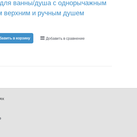
 для ванны/душа с однорычажным
м верхним и ручным душем
бавить в корзину
Добавить в сравнение
ях
е