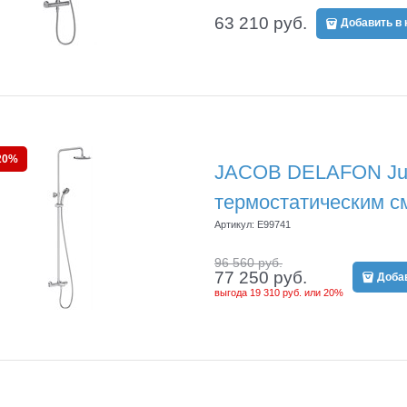
63 210
 руб.
Добавить в 
20%
JACOB DELAFON Jul
термостатическим с
Артикул:
E99741
96 560
 руб.
77 250
 руб.
Добав
выгода
19 310 руб.
или
20%