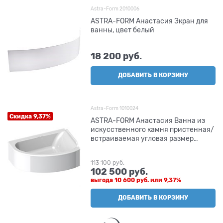
Astra-Form 2010006
ASTRA-FORM Анастасия Экран для
ванны, цвет белый
18 200
 руб.
ДОБАВИТЬ В КОРЗИНУ
Astra-Form 1010024
Скидка 9,37%
ASTRA-FORM Анастасия Ванна из
искусственного камня пристенная/
встраиваемая угловая размер
180x125 см, с установочными
ножками с регулируемыми
113 100
 руб.
опорами, цвет белый
102 500
 руб.
выгода
10 600 руб.
или
9,37%
ДОБАВИТЬ В КОРЗИНУ