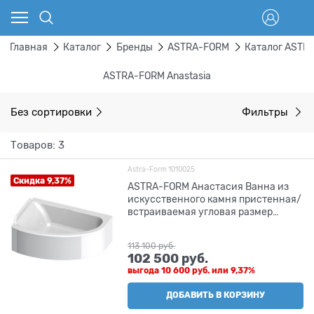
Главная
Каталог
Бренды
ASTRA-FORM
Каталог ASTR
ASTRA-FORM Anastasia
Без сортировки
Фильтры
Товаров: 3
Astra-Form 1010025
Скидка 9,37%
ASTRA-FORM Анастасия Ванна из
искусственного камня пристенная/
встраиваемая угловая размер
180x125 см, с установочными
ножками с регулируемыми
113 100
 руб.
опорами, цвет белый
102 500
 руб.
выгода
10 600 руб.
или
9,37%
ДОБАВИТЬ В КОРЗИНУ