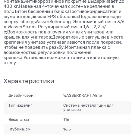
монтажа;Антикоррозийное покрытие;Выдерживает до
400 кг;Надежная 4-точечная система крепления в
пол;Литой бесшовный бачок;Противоконденсатная и
шумопоглощающая EPS оболочка;Подключение воды
сверху-сбоку;WasserSchonung. Экономичный смыв 3/6
л;WasserStrom. Регулируемый смыв 1,6 - 2,2 л/
с;Возможность подключения умных унитазов или
крышек для унитазов;Декоративные заглушки в месте
крепления унитаза устанавливаются после покраски,
чтобы не повредить резьбу;Mонтажная планка с
возможностью регулировки положения
крепежа.Установка возможна только в капитальную
стену.
Характеристики
Дизайн-серия
WASSERKRAFT Alme
Тип изделия
Система инсталляции для
унитазов
Высота, см
116
Глубина, см
16,5