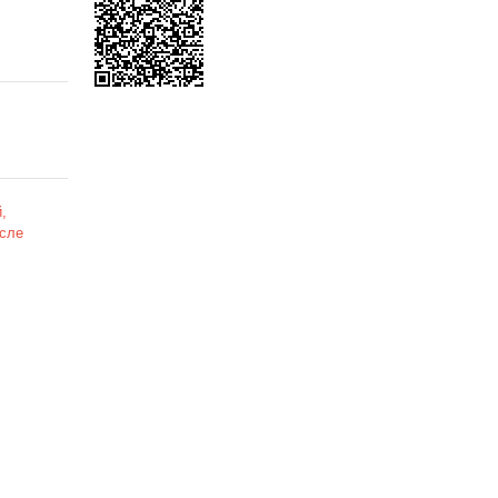
,
сле