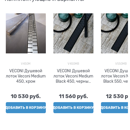
V450M
V450MB
V550MB
VECONI Душевой
VECONI Душевой
VECONI Душ
лоток Veconi Medium
лоток Veconi Medium
лоток Veconi 
450, хром
Black 450, черный
Black 550, ч
матовый
матовый
10 530
 руб.
11 560
 руб.
12 530
 р
ДОБАВИТЬ В КОРЗИНУ
ДОБАВИТЬ В КОРЗИНУ
ДОБАВИТЬ В КО