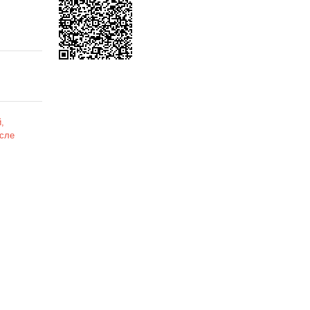
,
сле