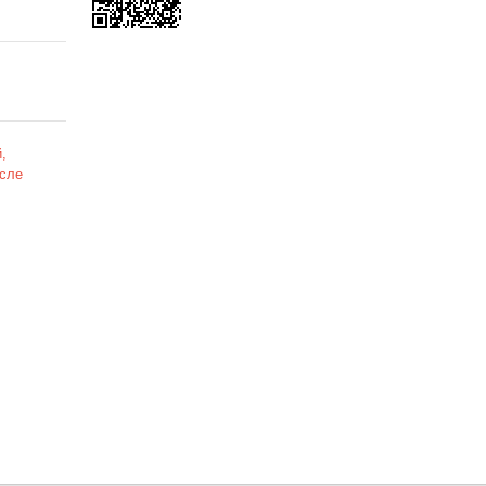
,
сле