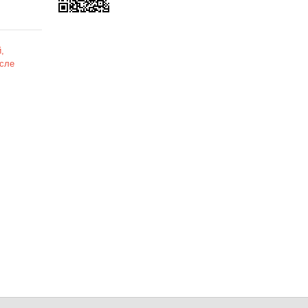
,
сле