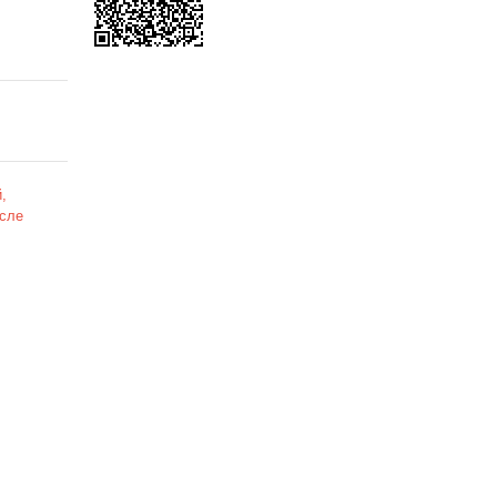
,
сле