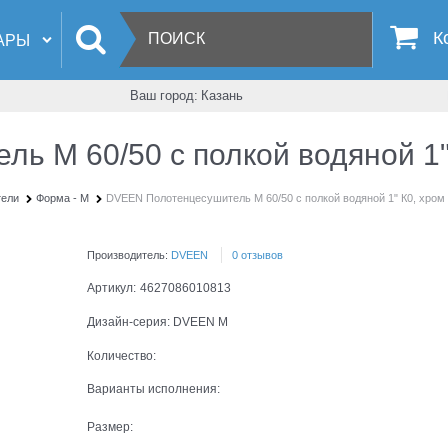
К
Ваш город:
Казань
ь M 60/50 c полкой водяной 1"
тели
Форма - М
DVEEN Полотенцесушитель M 60/50 c полкой водяной 1" К0, хром
Производитель:
DVEEN
0 отзывов
Артикул:
4627086010813
Дизайн-серия:
DVEEN M
Количество:
Варианты исполнения:
Размер: