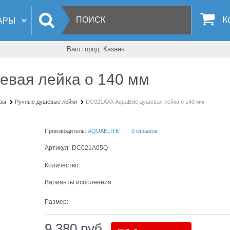
К
Ваш город:
Казань
евая лейка o 140 мм
уры
Ручные душевые лейки
DC021AXX AquaElite душевая лейка o 140 мм
Производитель:
AQUAELITE
0 отзывов
Артикул:
DC021A05Q
Количество:
Варианты исполнения:
Размер:
9 380
 руб.