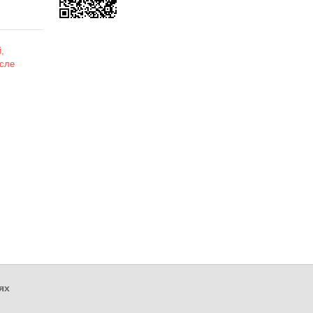
,
сле
ях