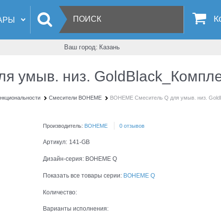
К
Ваш город:
Казань
 умыв. низ. GoldBlack_Компле
нкциональности
Смесители BOHEME
BOHEME Смеситель Q для умыв. низ. Gold
Производитель:
BOHEME
0 отзывов
Артикул:
141-GB
Дизайн-серия:
BOHEME Q
Показать все товары серии:
BOHEME Q
Количество:
Варианты исполнения: