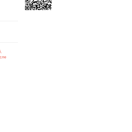
,
сле