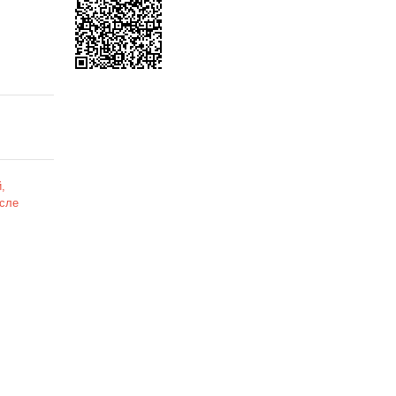
,
сле