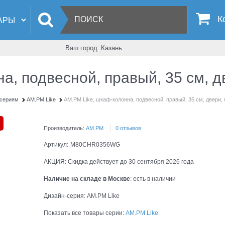
К
Ваш город:
Казань
а, подвесной, правый, 35 см, д
-сериям
AM.PM Like
AM.PM Like, шкаф-колонна, подвесной, правый, 35 см, двери, 
Производитель:
AM.PM
0 отзывов
Артикул:
M80CHR0356WG
АКЦИЯ:
Скидка действует до 30 сентября 2026 года
Наличие на складе в Москве
:
есть в наличии
Дизайн-серия:
AM.PM Like
Показать все товары серии:
AM.PM Like