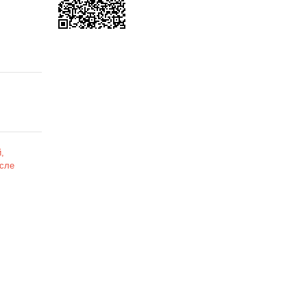
,
сле