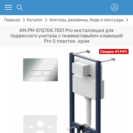
Главная
Каталог
Унитазы, раковины, биде и писсуары
М
AM.PM I012704.7051 Pro инсталляция для
подвесного унитаза с пневматовыйич клавишей
Pro S пластик, хром
Скидка 41,94%