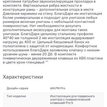
крепления патрубки звукоизолирующая прокладка в
комплекте. Вертикальные ребра жесткости в
конструкции рамы – дополнительная опора в месте
Давления керамики на стену. БлагоДаря им инсталляция
более универсальная и подходит для унитазов любых
размеров включая унитазы с небольшой контактной
поверхностью. Нет необходимости докупать
дополнительные аксессуары для монтажа таких
унитазов. БлагоДаря цельному стальному профилю
40*40 мм толщиной 2 мм инсталляция выдерживает
нагрузку до 400 кг. Цельный бесшовный бачок из
полиэтилена с защитой от конденсации. Комфортное
использование благоДаря заливному клапану с низким
уровнем шума - менее 20 Дб. В комплекте
пневматическая двухрежимная клавиша из ABS пластика
в цвете хром глянцевый ""
Характеристики
Дизайн-серия
AM.PM Pro
Тип изделия
Инсталляция для подвесного
унитаза с пневматической
клавишей Pro S