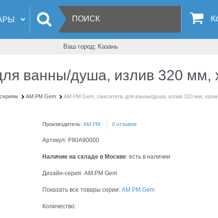
К
Ваш город:
Казань
я ванны/душа, излив 320 мм, х
-сериям
AM.PM Gem
AM.PM Gem, смеситель для ванны/душа, излив 320 мм, хром,
Производитель:
AM.PM
0 отзывов
Артикул:
F90A90000
Наличие на складе в Москве
:
есть в наличии
Дизайн-серия:
AM.PM Gem
Показать все товары серии:
AM.PM Gem
Количество: