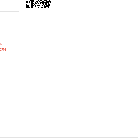
,
сле