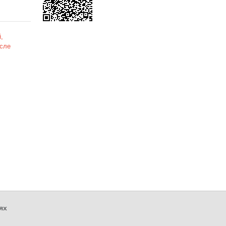
,
сле
ях