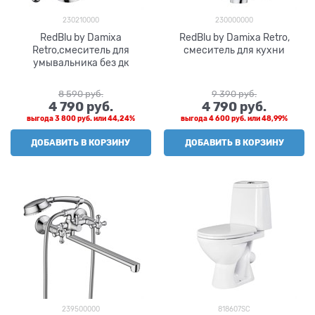
230210000
230000000
RedBlu by Damixa
RedBlu by Damixa Retro,
Retro,смеситель для
смеситель для кухни
умывальника без дк
8 590
 руб.
9 390
 руб.
4 790
 руб.
4 790
 руб.
выгода
3 800 руб.
или
44,24%
выгода
4 600 руб.
или
48,99%
ДОБАВИТЬ В КОРЗИНУ
ДОБАВИТЬ В КОРЗИНУ
239500000
818607SC