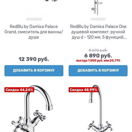
461000000
914100000
RedBlu by Damixa Palace
RedBlu by Damixa Palace One
Grand, смеситель для ванны/
душевой комплект: ручной
душа
душ d - 120 мм, 5 функций,
штанга, мыльница, шт
8 690
 руб.
6 890
 руб.
12 390
 руб.
выгода
1 800 руб.
или
20,71%
ДОБАВИТЬ В КОРЗИНУ
ДОБАВИТЬ В КОРЗИНУ
Скидка 44,24%
Скидка 48,99%