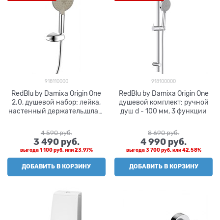
918110000
918100000
RedBlu by Damixa Origin One
RedBlu by Damixa Origin One
2.0, душевой набор: лейка,
душевой комплект: ручной
настенный держатель,шлан,
душ d - 100 мм, 3 функции
шт
4 590
 руб.
8 690
 руб.
3 490
 руб.
4 990
 руб.
выгода
1 100 руб.
или
23,97%
выгода
3 700 руб.
или
42,58%
ДОБАВИТЬ В КОРЗИНУ
ДОБАВИТЬ В КОРЗИНУ