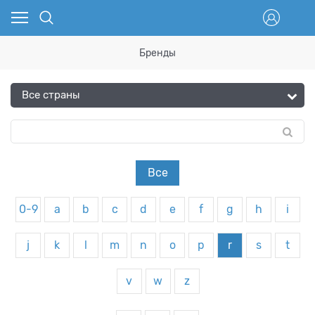
Бренды
Все
0-9
a
b
c
d
e
f
g
h
i
j
k
l
m
n
o
p
r
s
t
v
w
z