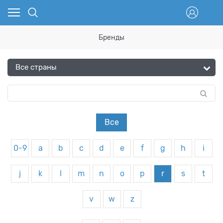
Бренды
Все
0-9
a
b
c
d
e
f
g
h
i
j
k
l
m
n
o
p
r
s
t
v
w
z