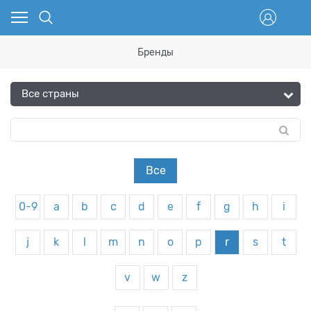
Бренды
Все
0-9
a
b
c
d
e
f
g
h
i
j
k
l
m
n
o
p
r
s
t
v
w
z