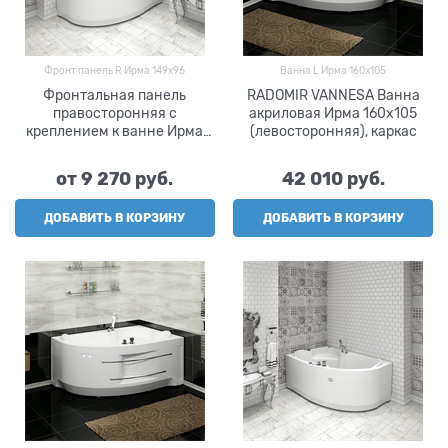
Фронт панель R Ирма 149х96
Ванна L Ирма 160х105
Фронтальная панель
RADOMIR VANNESA Ванна
правосторонняя с
акриловая Ирма 160х105
креплением к ванне Ирма
(левосторонняя), каркас
149х96, RADOMIR VANNESA
от
9 270
 руб.
42 010
 руб.
ДОБАВИТЬ В КОРЗИНУ
ДОБАВИТЬ В КОРЗИНУ