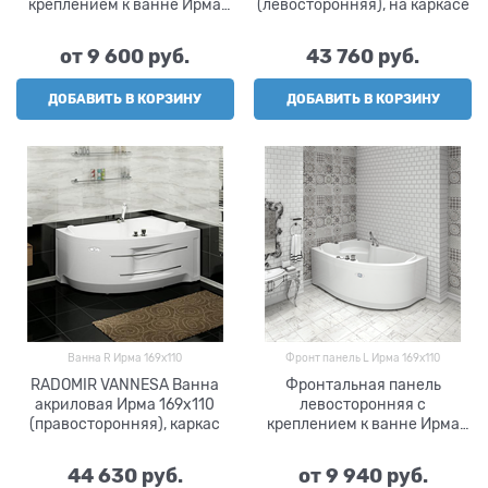
креплением к ванне Ирма
(левосторонняя), на каркасе
160х105, RADOMIR VANNESA
от
9 600
 руб.
43 760
 руб.
ДОБАВИТЬ В КОРЗИНУ
ДОБАВИТЬ В КОРЗИНУ
Ванна R Ирма 169х110
Фронт панель L Ирма 169х110
RADOMIR VANNESA Ванна
Фронтальная панель
акриловая Ирма 169х110
левосторонняя с
(правосторонняя), каркас
креплением к ванне Ирма
169х110, RADOMIR VANNESA
44 630
 руб.
от
9 940
 руб.