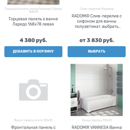
Торцевая панель левая Радомир Лоредо
Слив-перелив Радомир
168х78
RADOMIR Слив-перелив с
Торцевая панель к ванне
сифоном для ванны
Ларедо 168х78 левая
полуавтомат, выбрать
вариант цвета
4 380
 руб.
от
3 830
 руб.
ДОБАВИТЬ В КОРЗИНУ
ВЫБРАТЬ
Фронт панель Агата 150х70
Ванна Аврора 170х70
Фронтальная панель с
RADOMIR VANNESA Ванна