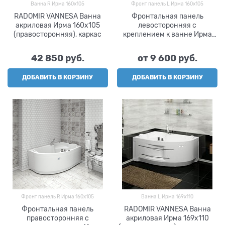
Ванна R Ирма 160х105
Фронт панель L Ирма 160х105
RADOMIR VANNESA Ванна
Фронтальная панель
акриловая Ирма 160х105
левосторонняя с
(правосторонняя), каркас
креплением к ванне Ирма
160х105, RADOMIR VANNESA
42 850
 руб.
от
9 600
 руб.
ДОБАВИТЬ В КОРЗИНУ
ДОБАВИТЬ В КОРЗИНУ
Фронт панель R Ирма 160х105
Ванна L Ирма 169х110
Фронтальная панель
RADOMIR VANNESA Ванна
правосторонняя с
акриловая Ирма 169х110