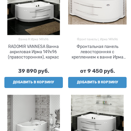
Ванна R Ирма 149х96
Фронт панель L Ирма 149х96
RADOMIR VANNESA Ванна
Фронтальная панель
акриловая Ирма 149х96
левосторонняя с
(правосторонняя), каркас
креплением к ванне Ирма
149х96, RADOMIR VANNESA
39 890
 руб.
от
9 450
 руб.
ДОБАВИТЬ В КОРЗИНУ
ДОБАВИТЬ В КОРЗИНУ